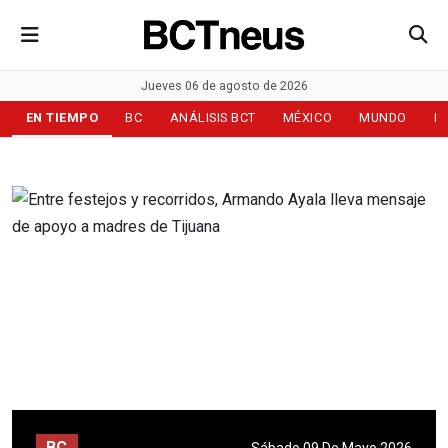
Jueves 06 de agosto de 2026
EN TIEMPO
BC
ANÁLISIS BCT
MÉXICO
MUNDO
D
BC
Sábado 09 De Mayo 2026