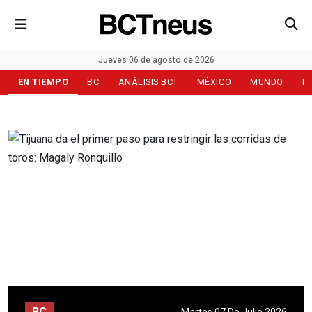
Jueves 06 de agosto de 2026
EN TIEMPO
BC
ANÁLISIS BCT
MÉXICO
MUNDO
D
BC
Martes 07 De Julio 2026