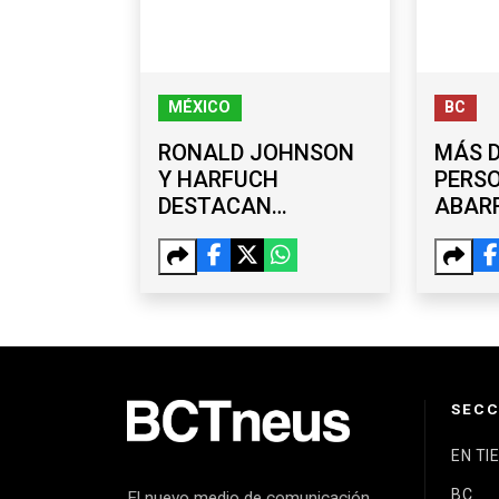
MÉXICO
BC
RONALD JOHNSON
MÁS D
Y HARFUCH
PERS
DESTACAN
ABAR
COORDINACIÓN
ASAM
PARA REACTIVAR
ENCA
ACTIVIDADES DE
ISMA
EUA EN MICHOACÁN
EN TI
SECC
EN TI
BC
El nuevo medio de comunicación