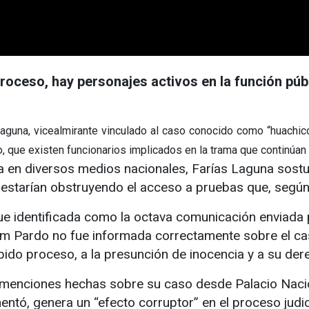
proceso, hay personajes activos en la función púb
na, vicealmirante vinculado al caso conocido como “huachicol 
 que existen funcionarios implicados en la trama que continúan
a en diversos medios nacionales, Farías Laguna sost
estarían obstruyendo el acceso a pruebas que, según 
fue identificada como la octava comunicación enviada p
aum Pardo no fue informada correctamente sobre el c
bido proceso, a la presunción de inocencia y a su de
s menciones hechas sobre su caso desde Palacio Nacion
tó, genera un “efecto corruptor” en el proceso judici