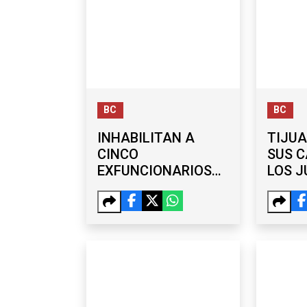
BC
BC
INHABILITAN A
TIJUA
CINCO
SUS 
EXFUNCIONARIOS
LOS 
DEL AYUNTAMIENTO
NACI
DE TIJUANA POR UN
POPUL
AÑO
FUTBO