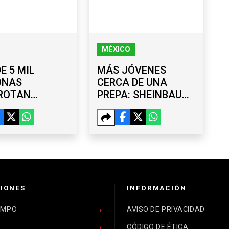
MÉXICO
E 5 MIL
MÁS JÓVENES
ONAS
CERCA DE UNA
ROTAN
PREPA: SHEINBAUM
BLEA
ANUNCIA 400 MIL
BEZADA POR
NUEVOS LUGARES
EL BURGUEÑO
JUANA
IONES
INFORMACIÓN
EMPO
AVISO DE PRIVACIDAD
CÓDIGO DE ÉTICA