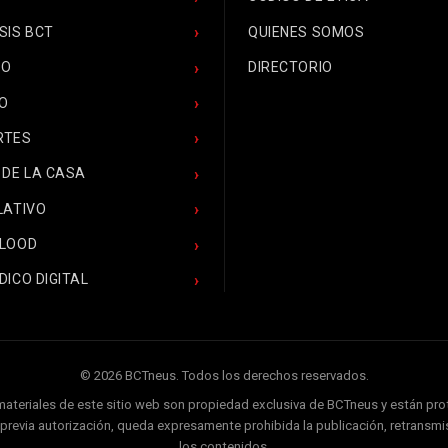
SIS BCT
QUIENES SOMOS
CO
DIRECTORIO
O
RTES
 DE LA CASA
LATIVO
BLOOD
DICO DIGITAL
© 2026 BCTneus. Todos los derechos reservados.
 materiales de este sitio web son propiedad exclusiva de BCTneus y están pr
ir previa autorización, queda expresamente prohibida la publicación, retransmis
los contenidos.