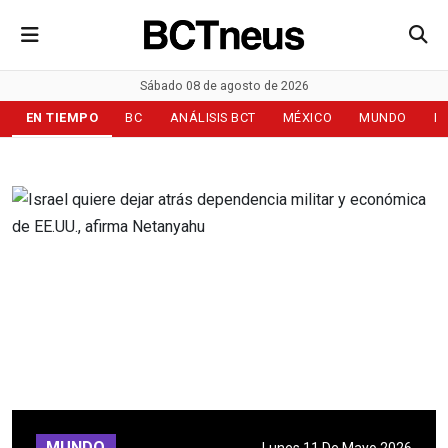
Sábado 08 de agosto de 2026
EN TIEMPO
BC
ANÁLISIS BCT
MÉXICO
MUNDO
D
MUNDO
Lunes 11 De Mayo 2026