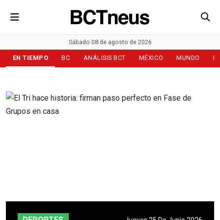
Sábado 08 de agosto de 2026
EN TIEMPO
BC
ANÁLISIS BCT
MÉXICO
MUNDO
D
DEPORTES
Jueves 25 De Junio 2026