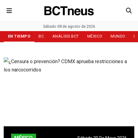
Sábado 08 de agosto de 2026
EN TIEMPO
BC
ANÁLISIS BCT
MÉXICO
MUNDO
D
MÉXICO
Sábado 30 De Mayo 2026