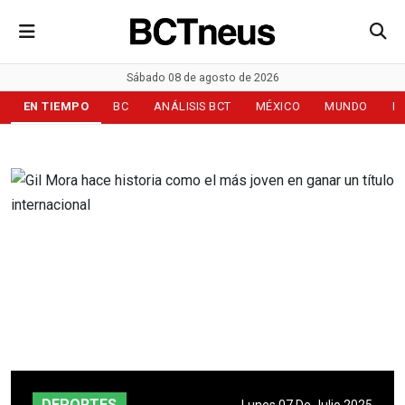
Sábado 08 de agosto de 2026
EN TIEMPO
BC
ANÁLISIS BCT
MÉXICO
MUNDO
D
DEPORTES
Lunes 07 De Julio 2025