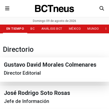
Domingo 09 de agosto de 2026
EN TIEMPO
BC
ANÁLISIS BCT
MÉXICO
MUNDO
D
Directorio
Gustavo David Morales Colmenares
Director Editorial
José Rodrigo Soto Rosas
Jefe de Información