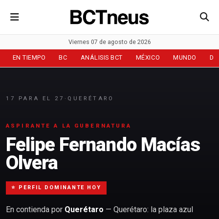
Viernes 07 de agosto de 2026
EN TIEMPO
BC
ANÁLISIS BCT
MÉXICO
MUNDO
DE
17 PARA EL 27
·
QUERÉTARO
ASPIRANTE A LA GUBERNATURA
Felipe Fernando Macías
Olvera
⭐ PERFIL DOMINANTE HOY
En contienda por
Querétaro
— Querétaro: la plaza azul