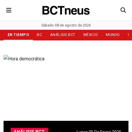
Sábado 08 de agosto de 2026
EN TIEMPO
BC
ANÁLISIS BCT
MÉXICO
MUNDO
D
ANÁLISIS BCT
Lunes 05 De Enero 2026