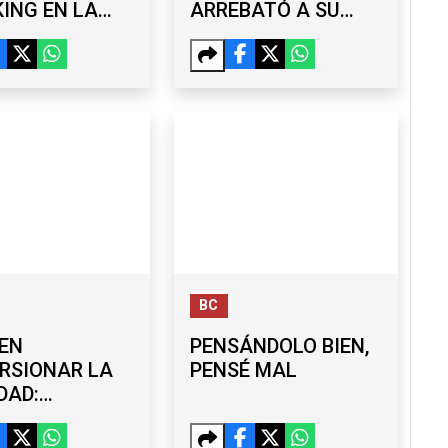
ING EN LA
ARREBATÓ A SU
CA TAMPICO-
ESPOSO; ASÍ
NTLA
REAPARECIÓ EN EL
CABILDO DE TECATE
BC
EN
PENSÁNDOLO BIEN,
RSIONAR LA
PENSÉ MAL
DAD:
UEÑO
ARTA