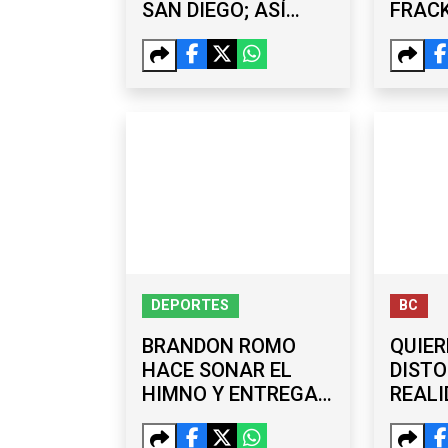
SAN DIEGO; ASÍ
FRACK
SERÁ LA
CUEN
EXPERIENCIA
MISA
MICHELIN AL
ALCANCE DE
TIJUANA
DEPORTES
BC
BRANDON ROMO
QUIER
HACE SONAR EL
DISTO
HIMNO Y ENTREGA
REALI
OTRA MEDALLA DE
BURG
ORO A BAJA
DESC