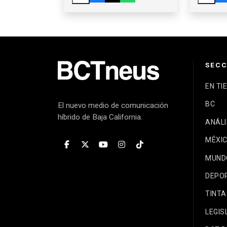
CALIFORNIA
VÍNC
POLÍT
CARL
SECC
EN TI
BC
El nuevo medio de comunicación
híbrido de Baja California.
ANÁLI
MÉXI
MUND
DEPO
TINTA
LEGIS