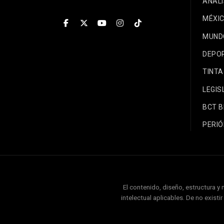
ANÁLI
MÉXI
MUND
DEPO
TINTA
LEGIS
BCT 
PERIÓ
El contenido, diseño, estructura y
intelectual aplicables. De no exist