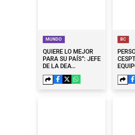
MUNDO
BC
QUIERE LO MEJOR
PERS
PARA SU PAÍS”: JEFE
CESPT
DE LA DEA
EQUIP
RESPALDA LABOR
BOOST
DE OMAR GARCÍA
CARR
HARFUCH
REPOR