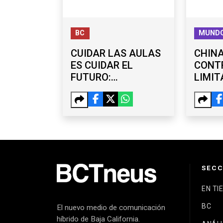
BC
MUND
CUIDAR LAS AULAS
CHIN
ES CUIDAR EL
CONT
FUTURO:
LIMIT
PROPUESTA PARA
EXPOR
REFORZAR
DRONE
PLANTELES
SANCI
EDUCATIVOS
EMPRE
UU.
SECC
EN TI
BC
El nuevo medio de comunicación
híbrido de Baja California.