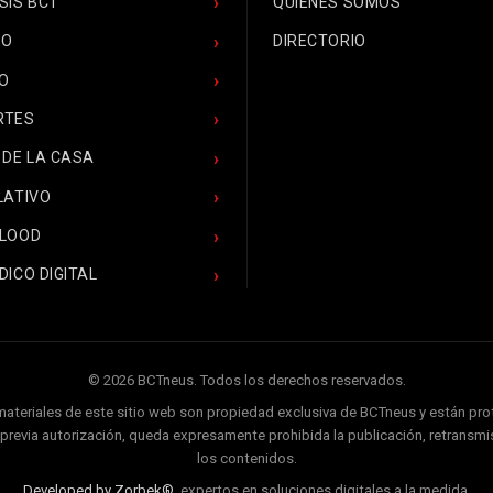
SIS BCT
QUIENES SOMOS
CO
DIRECTORIO
O
RTES
 DE LA CASA
LATIVO
BLOOD
DICO DIGITAL
© 2026 BCTneus. Todos los derechos reservados.
 materiales de este sitio web son propiedad exclusiva de BCTneus y están pr
ir previa autorización, queda expresamente prohibida la publicación, retransmis
los contenidos.
Developed by Zorbek®,
expertos en soluciones digitales a la medida.