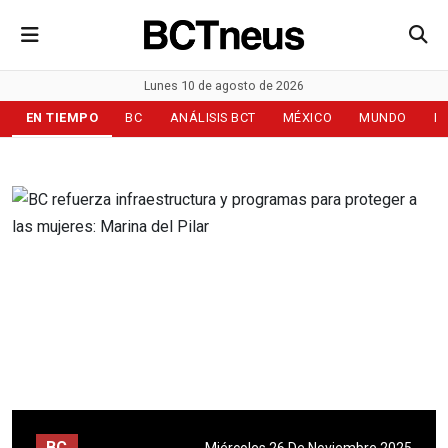
Lunes 10 de agosto de 2026
EN TIEMPO
BC
ANÁLISIS BCT
MÉXICO
MUNDO
D
BC
Miércoles 26 De Noviembre 2025