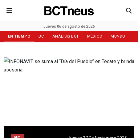
Jueves 06 de agosto de 2026
EN TIEMPO
BC
ANÁLISIS BCT
MÉXICO
MUNDO
D
BC
Jueves 27 De Noviembre 2025