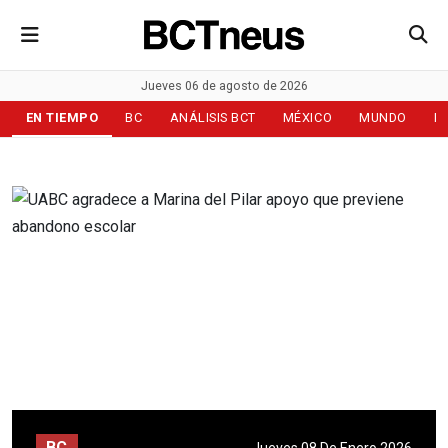
Jueves 06 de agosto de 2026
EN TIEMPO
BC
ANÁLISIS BCT
MÉXICO
MUNDO
D
BC
Jueves 08 De Enero 2026