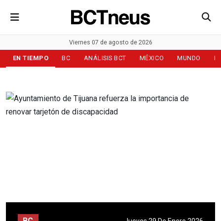
Viernes 07 de agosto de 2026
EN TIEMPO
BC
ANÁLISIS BCT
MÉXICO
MUNDO
D
BC
Jueves 29 De Enero 2026