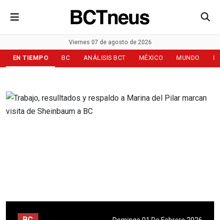
Viernes 07 de agosto de 2026
EN TIEMPO
BC
ANÁLISIS BCT
MÉXICO
MUNDO
D
BC
Domingo 01 De Febrero 2026