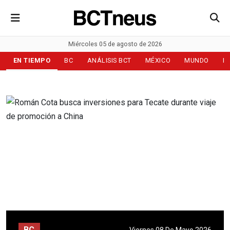
Miércoles 05 de agosto de 2026
EN TIEMPO
BC
ANÁLISIS BCT
MÉXICO
MUNDO
D
BC
Viernes 08 De Mayo 2026