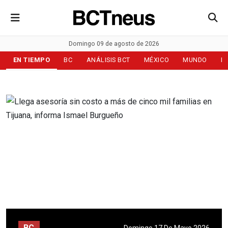
Domingo 09 de agosto de 2026
EN TIEMPO
BC
ANÁLISIS BCT
MÉXICO
MUNDO
D
BC
Domingo 17 De Mayo 2026