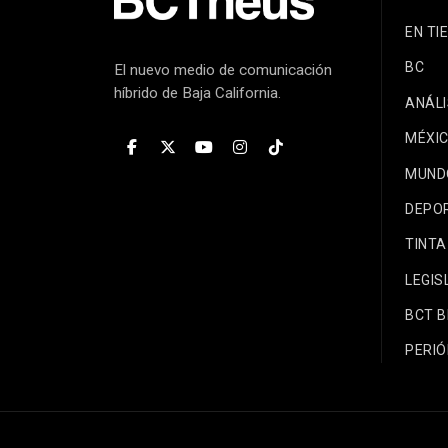
EN TI
BC
El nuevo medio de comunicación
híbrido de Baja California.
ANÁLI
MÉXI
MUND
DEPO
TINTA
LEGIS
BCT 
PERIÓ