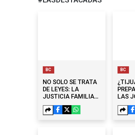
#LASDESTACADAS
BC
BC
NO SOLO SE TRATA
¿TIJU
DE LEYES: LA
PREP
JUSTICIA FAMILIAR
LAS 
EN BC SEGUIRÁ
LABOR
CONTANDO CON
HORA
PSICOLOGÍA
EMPRE
COPA
ANAL