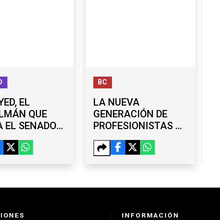
O
BC
YED, EL
LA NUEVA
LMÁN QUE
GENERACIÓN DE
 EL SENADO
PROFESIONISTAS DE
FRENAR A
BC TOMA FORMA;
 Y A LOS
MÁS DE 115 MIL
BLICANOS
ESTUDIAN UNA
LICENCIATURA
IONES
INFORMACIÓN