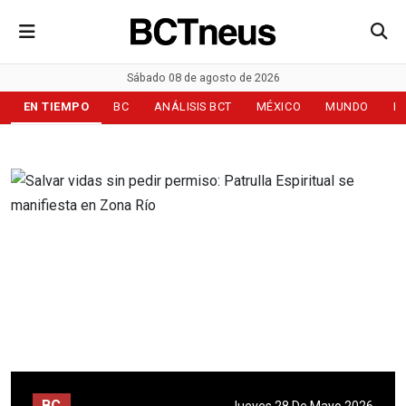
Sábado 08 de agosto de 2026
EN TIEMPO
BC
ANÁLISIS BCT
MÉXICO
MUNDO
D
BC
Jueves 28 De Mayo 2026