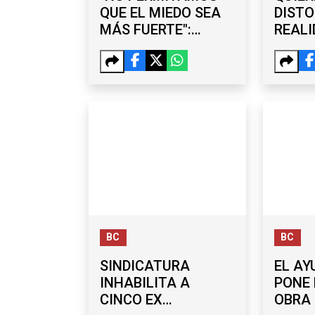
QUE EL MIEDO SEA
DISTO
MÁS FUERTE":
REALI
REGIDORA DE
BURG
TECATE REGRESA
DESC
AL CABILDO
VÍNC
POLÍT
CARL
BC
BC
SINDICATURA
EL A
INHABILITA A
PONE
CINCO EX
OBRA 