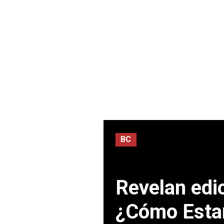
BC
Revelan edic
¿Cómo Est