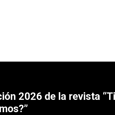
ión 2026 de la revista “T
amos?”