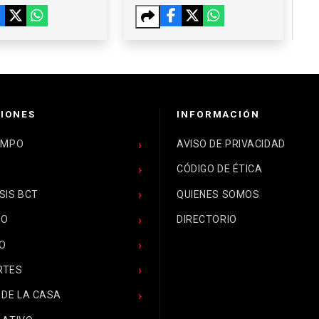
AY, LA MESA Y
TALLERES
HEZ TABOADA
GRATUITOS EN
TIJUANA
IONES
INFORMACIÓN
EMPO
AVISO DE PRIVACIDAD
CÓDIGO DE ÉTICA
SIS BCT
QUIENES SOMOS
CO
DIRECTORIO
O
RTES
 DE LA CASA