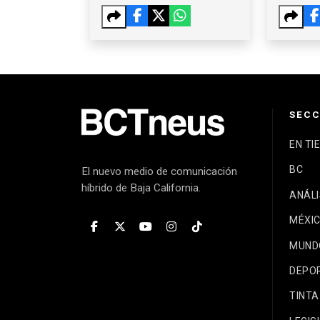
FUNCIONARIOS DEL
DE OT
GOBIERNO DE
SÁNC
MONSERRAT
CABALLERO
SECC
EN TI
BC
El nuevo medio de comunicación
híbrido de Baja California.
ANÁLI
MÉXI
MUND
DEPO
TINTA