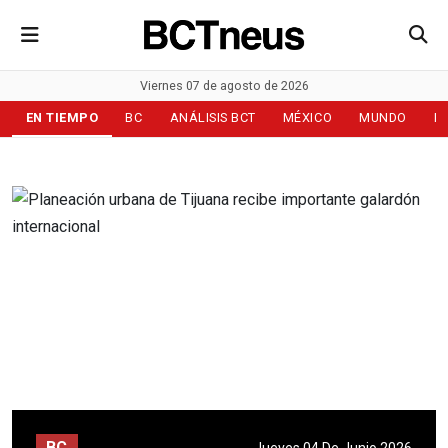
Viernes 07 de agosto de 2026
EN TIEMPO
BC
ANÁLISIS BCT
MÉXICO
MUNDO
D
BC
Jueves 04 De Junio 2026