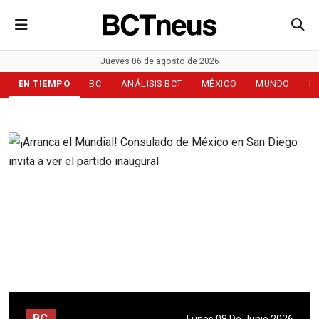
Jueves 06 de agosto de 2026
EN TIEMPO
BC
ANÁLISIS BCT
MÉXICO
MUNDO
D
BC
Lunes 08 De Junio 2026