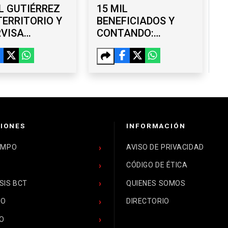
L GUTIÉRREZ
15 MIL
TERRITORIO Y
BENEFICIADOS Y
RVISA
CONTANDO:
RAS EN LA
AVANZA ‘TIJUANA:
ERA ETAPA
CIUDAD LIMPIA’
IONES
INFORMACIÓN
EMPO
AVISO DE PRIVACIDAD
CÓDIGO DE ÉTICA
SIS BCT
QUIENES SOMOS
CO
DIRECTORIO
O