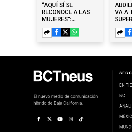
“AQUÍ SÍ SE
ABDIE
RECONOCE A LAS
VA A 
MUJERES”:
SUPE
SHEINBAUM
MEJO
DEFIENDE EL
TERC
LEGADO DE LA 4T
SECC
EN TI
BC
El nuevo medio de comunicación
híbrido de Baja California.
ANÁLI
MÉXI
MUND