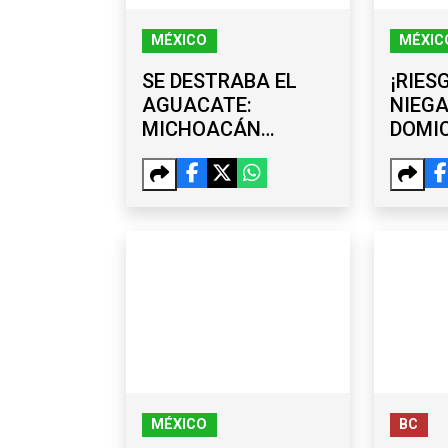
MÉXICO
MÉXIC
SE DESTRABA EL
¡RIES
AGUACATE:
NIEGA
MICHOACÁN
DOMIC
REACTIVA SUS
EXGO
ENVÍOS A EE. UU.
ÁNGE
POR 
AYOT
MÉXICO
BC