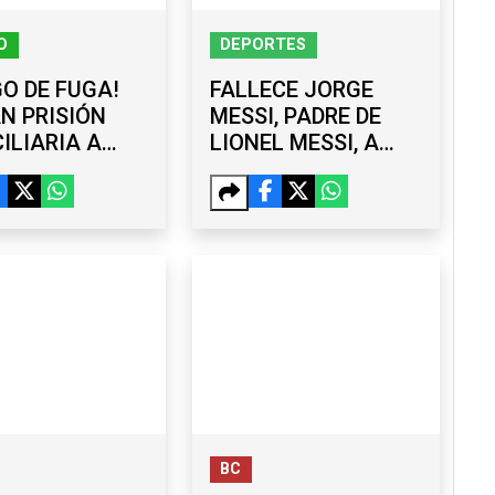
O
DEPORTES
GO DE FUGA!
FALLECE JORGE
N PRISIÓN
MESSI, PADRE DE
ILIARIA A
LIONEL MESSI, A
BERNADOR
LOS 68 AÑOS TRAS
L AGUIRRE
ATRAVESAR UNA
CASO
LARGA
ZINAPA
ENFERMEDAD
BC