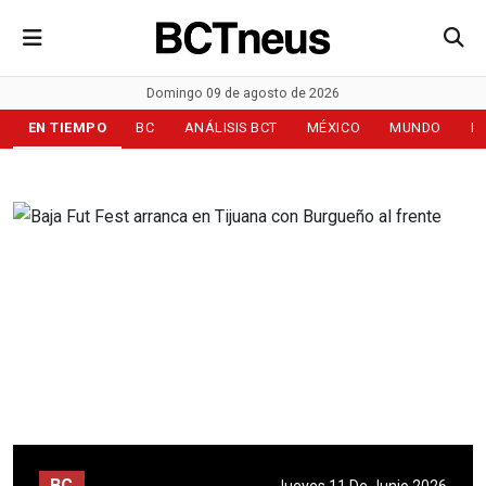
Domingo 09 de agosto de 2026
EN TIEMPO
BC
ANÁLISIS BCT
MÉXICO
MUNDO
D
BC
Jueves 11 De Junio 2026