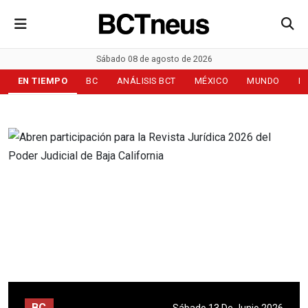
Sábado 08 de agosto de 2026
EN TIEMPO
BC
ANÁLISIS BCT
MÉXICO
MUNDO
D
BC
Sábado 13 De Junio 2026