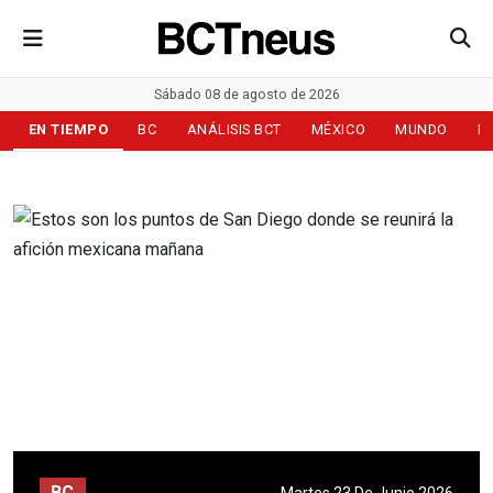
Sábado 08 de agosto de 2026
EN TIEMPO
BC
ANÁLISIS BCT
MÉXICO
MUNDO
D
BC
Martes 23 De Junio 2026