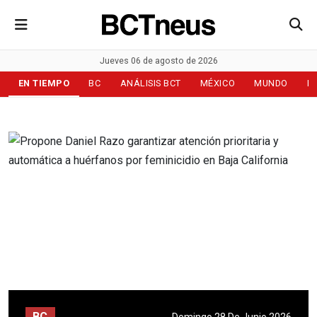
Jueves 06 de agosto de 2026
EN TIEMPO
BC
ANÁLISIS BCT
MÉXICO
MUNDO
D
BC
Domingo 28 De Junio 2026