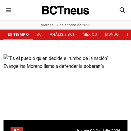
Viernes 07 de agosto de 2026
EN TIEMPO
BC
ANÁLISIS BCT
MÉXICO
MUNDO
D
BC
Jueves 02 De Julio 2026