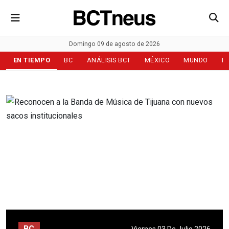
Domingo 09 de agosto de 2026
EN TIEMPO
BC
ANÁLISIS BCT
MÉXICO
MUNDO
D
BC
Viernes 03 De Julio 2026