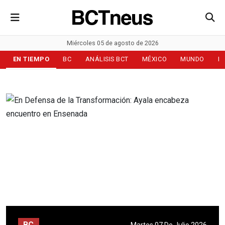
Miércoles 05 de agosto de 2026
EN TIEMPO
BC
ANÁLISIS BCT
MÉXICO
MUNDO
D
BC
Martes 07 De Julio 2026