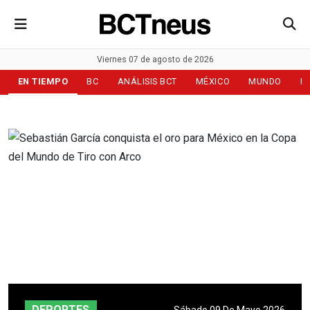
Viernes 07 de agosto de 2026
EN TIEMPO
BC
ANÁLISIS BCT
MÉXICO
MUNDO
D
DEPORTES
Sábado 09 De Mayo 2026