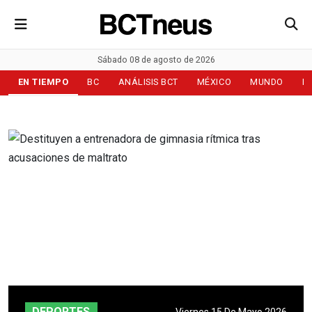
Sábado 08 de agosto de 2026
EN TIEMPO
BC
ANÁLISIS BCT
MÉXICO
MUNDO
D
DEPORTES
Viernes 15 De Mayo 2026