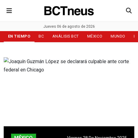
Jueves 06 de agosto de 2026
EN TIEMPO
BC
ANÁLISIS BCT
MÉXICO
MUNDO
D
MÉXICO
Viernes 28 De Noviembre 2025