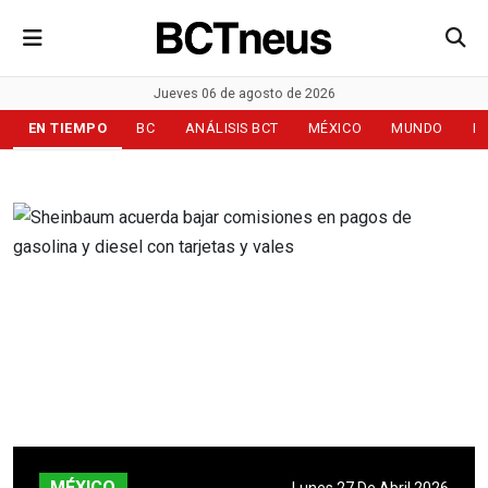
Jueves 06 de agosto de 2026
EN TIEMPO
BC
ANÁLISIS BCT
MÉXICO
MUNDO
D
MÉXICO
Lunes 27 De Abril 2026