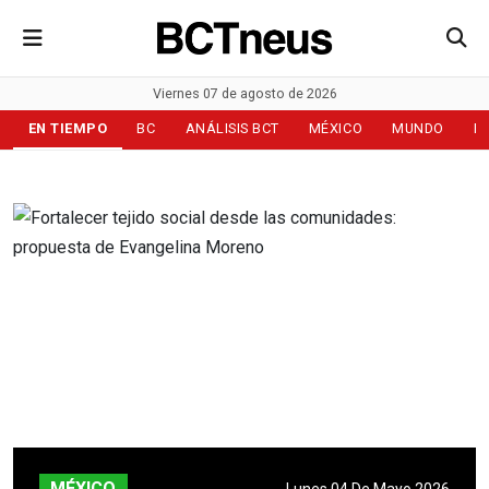
Viernes 07 de agosto de 2026
EN TIEMPO
BC
ANÁLISIS BCT
MÉXICO
MUNDO
D
MÉXICO
Lunes 04 De Mayo 2026