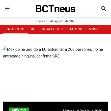
Jueves 06 de agosto de 2026
EN TIEMPO
BC
ANÁLISIS BCT
MÉXICO
MUNDO
D
MÉXICO
Martes 19 De Mayo 2026