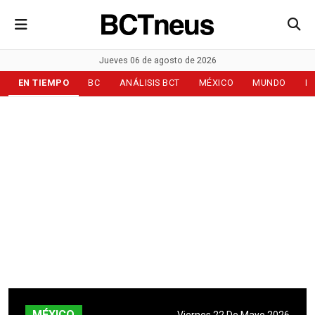
Jueves 06 de agosto de 2026
EN TIEMPO
BC
ANÁLISIS BCT
MÉXICO
MUNDO
D
MÉXICO
Viernes 22 De Mayo 2026