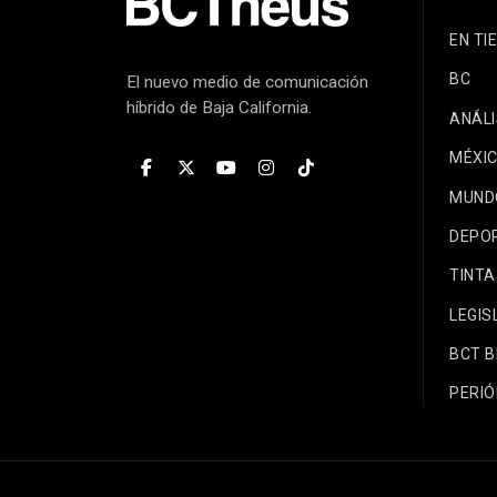
EN TI
BC
El nuevo medio de comunicación
híbrido de Baja California.
ANÁLI
MÉXI
MUND
DEPO
TINTA
LEGIS
BCT 
PERIÓ