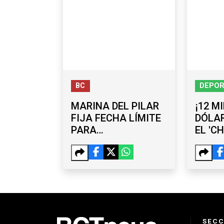
BC
DEPO
MARINA DEL PILAR
¡12 M
FIJA FECHA LÍMITE
DÓLAR
PARA
EL 'C
FUNCIONARIOS QUE
LOZA
BUSQUEN COMPETIR
DIEGO
EN 2027
GALA
SECC