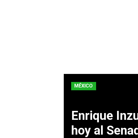
MÉXICO
Enrique Inzu
hoy al Sena