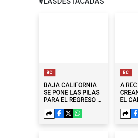
#LASDESTACADAS
BC
BC
BAJA CALIFORNIA
A REC
SE PONE LAS PILAS
CREAN
PARA EL REGRESO A
EL C
CLASES
QUE U
CONC
AMBI