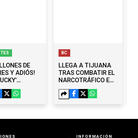
RTES
BC
ILLONES DE
LLEGA A TIJUANA
ES Y ADIÓS!
TRAS COMBATIR EL
HUCKY'
NARCOTRÁFICO EN
NO DEJA SAN
COLOMBIA; LANCE
 Y "HUYE" AL
HEGERLE ASUME
XY
COMO NUEVO
CÓNSUL DE EU
IONES
INFORMACIÓN