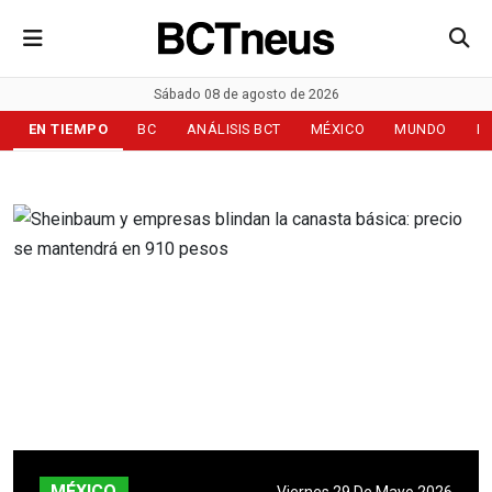
Sábado 08 de agosto de 2026
EN TIEMPO
BC
ANÁLISIS BCT
MÉXICO
MUNDO
D
MÉXICO
Viernes 29 De Mayo 2026