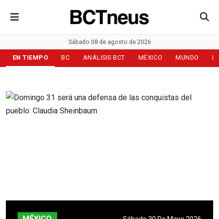
Sábado 08 de agosto de 2026
EN TIEMPO
BC
ANÁLISIS BCT
MÉXICO
MUNDO
D
MÉXICO
Sábado 30 De Mayo 2026