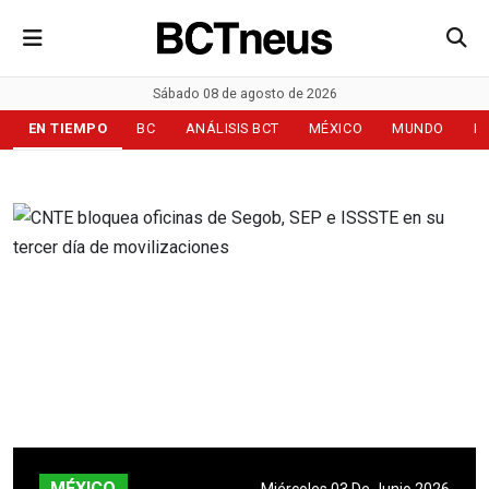
Sábado 08 de agosto de 2026
EN TIEMPO
BC
ANÁLISIS BCT
MÉXICO
MUNDO
D
MÉXICO
Miércoles 03 De Junio 2026