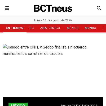
Lunes 10 de agosto de 2026
EN TIEMPO
BC
ANÁLISIS BCT
MÉXICO
MUNDO
D
MÉXICO
Jueves 04 De Junio 2026