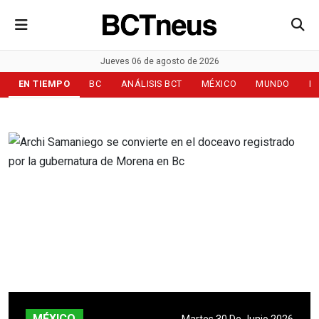
Jueves 06 de agosto de 2026
EN TIEMPO
BC
ANÁLISIS BCT
MÉXICO
MUNDO
D
MÉXICO
Martes 30 De Junio 2026