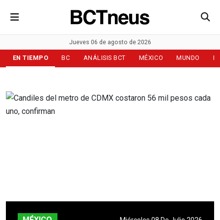
Jueves 06 de agosto de 2026
EN TIEMPO
BC
ANÁLISIS BCT
MÉXICO
MUNDO
D
MÉXICO
Miércoles 08 De Julio 2026