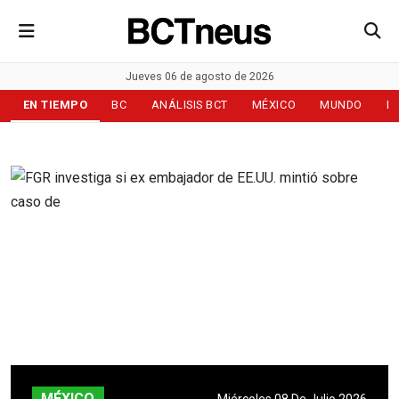
Jueves 06 de agosto de 2026
EN TIEMPO
BC
ANÁLISIS BCT
MÉXICO
MUNDO
D
MÉXICO
Miércoles 08 De Julio 2026