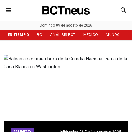
Domingo 09 de agosto de 2026
EN TIEMPO
BC
ANÁLISIS BCT
MÉXICO
MUNDO
D
MUNDO
Miércoles 26 De Noviembre 2025