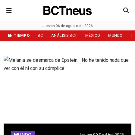
Jueves 06 de agosto de 2026
EN TIEMPO
BC
ANÁLISIS BCT
MÉXICO
MUNDO
D
MUNDO
Jueves 09 De Abril 2026