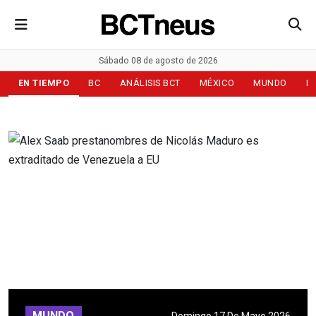
Sábado 08 de agosto de 2026
EN TIEMPO
BC
ANÁLISIS BCT
MÉXICO
MUNDO
D
MUNDO
Domingo 17 De Mayo 2026